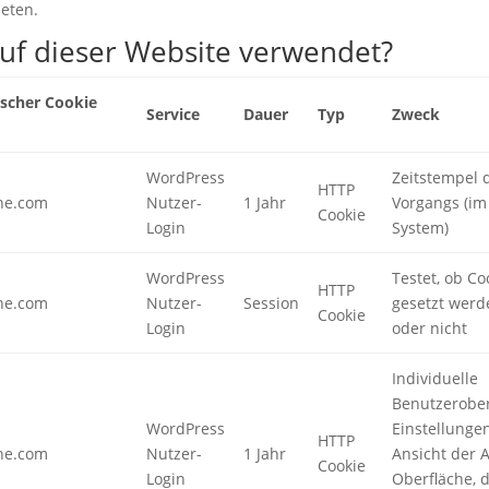
eten.
uf dieser Website verwendet?
scher Cookie
Service
Dauer
Typ
Zweck
WordPress
Zeitstempel 
HTTP
he.com
Nutzer-
1 Jahr
Vorgangs (im
Cookie
Login
System)
WordPress
Testet, ob Co
HTTP
he.com
Nutzer-
Session
gesetzt wer
Cookie
Login
oder nicht
Individuelle
Benutzerober
WordPress
Einstellungen
HTTP
he.com
Nutzer-
1 Jahr
Ansicht der 
Cookie
Login
Oberfläche, 