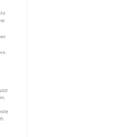
 zu
mit
gen
ern
utzt
nn,
site
t,