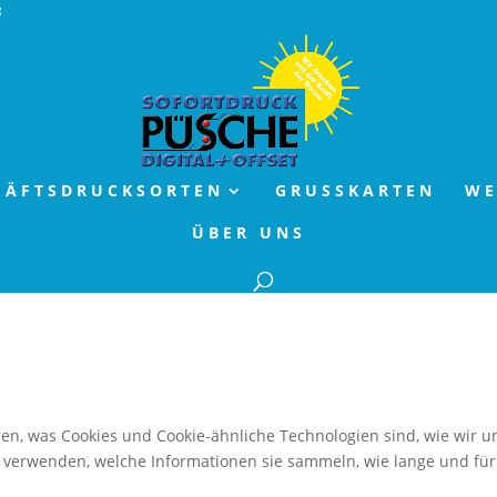
HÄFTSDRUCKSORTEN
GRUSSKARTEN
WE
ÜBER UNS
ären, was Cookies und Cookie-ähnliche Technologien sind, wie wir u
te verwenden, welche Informationen sie sammeln, wie lange und für