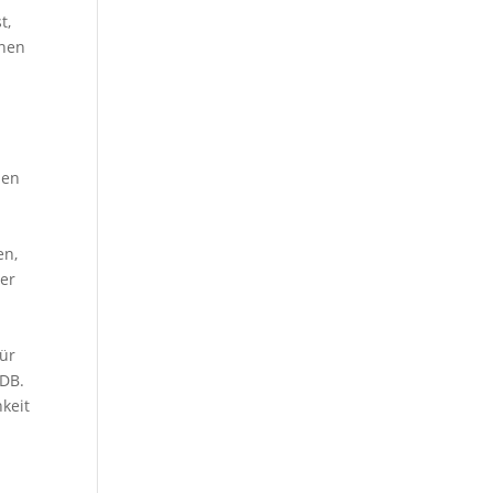
t,
inen
nen
en,
der
für
dDB.
keit