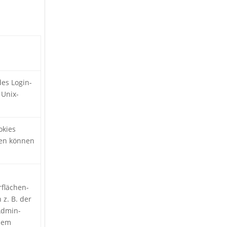
des Login-
 Unix-
okies
den können
flächen-
 z. B. der
Admin-
dem