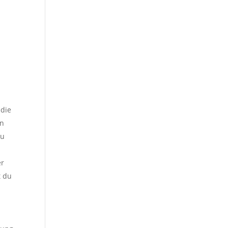
 die
In
zu
er
t du