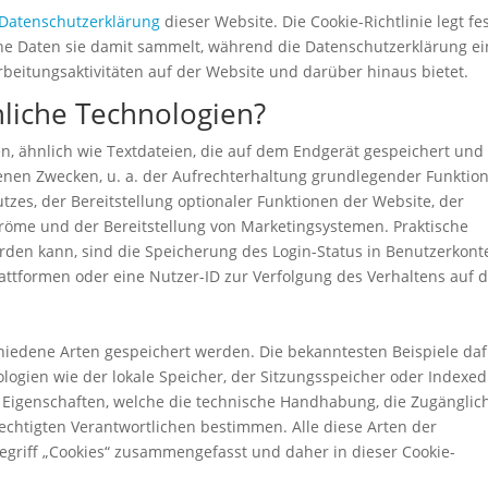
Datenschutzerklärung
dieser Website. Die Cookie-Richtlinie legt fes
he Daten sie damit sammelt, während die Datenschutzerklärung e
beitungsaktivitäten auf der Website und darüber hinaus bietet.
liche Technologien?
en, ähnlich wie Textdateien, die auf dem Endgerät gespeichert und
enen Zwecken, u. a. der Aufrechterhaltung grundlegender Funktio
tzes, der Bereitstellung optionaler Funktionen der Website, der
tröme und der Bereitstellung von Marketingsystemen. Praktische
erden kann, sind die Speicherung des Login-Status in Benutzerkont
ttformen oder eine Nutzer-ID zur Verfolgung des Verhaltens auf 
hiedene Arten gespeichert werden. Die bekanntesten Beispiele da
logien wie der lokale Speicher, der Sitzungsspeicher oder Indexe
e Eigenschaften, welche die technische Handhabung, die Zugänglich
echtigten Verantwortlichen bestimmen. Alle diese Arten der
griff „Cookies“ zusammengefasst und daher in dieser Cookie-